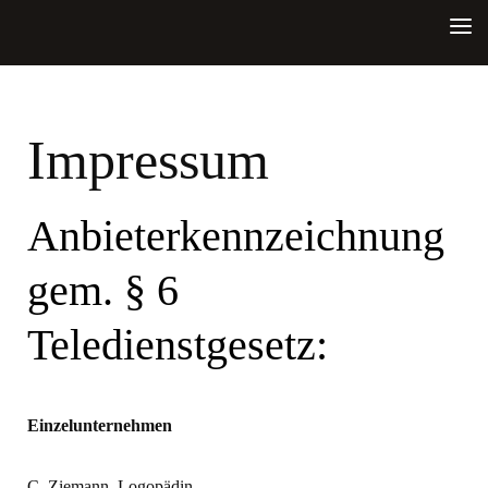
HOME
Impressum
THERAPIE
STOTTERN
Anbieterkennzeichnung
ANFAHRT
gem. § 6
Teledienstgesetz:
Einzelunternehmen
C. Ziemann, Logopädin